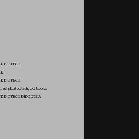
NK BIOTECH
CH
NK BIOTECH
ent plant biotech, ipal biotech
NK BIOTECH INDONESIA
)