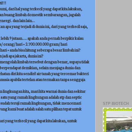
 ! !
mi, dari hal yang terkecil yang dapat kita lakukan,
gan buang limbah domestik sembarangan, jagalah
nergi . dan lain lain…
 apa yang terjadi di dunia ini, dari yang terkecil saja,
lebih 9 jutaan….. apakah anda pernah berpikir kalau
/ orang/ hari = 2.700.000.000 gram/ hari
ari = anda bisa hitung seberapa besar limbah ini?
adi apa jakarta, dunia ini?
 mengolah limbah tersebut dengan benar, supaya tidak
berpendapat demikian, selain menjaga dunia dan
tan diri kita sendiri! air tanah yang tercemar bakteri
nusia apabila tertelan atau termakan tanpa senggaja
m lingkungan kita, mari kita warnai dunia dan sekitar
ah satu yang ramah lingkungan adalah stp dan septic
i sudah teruji ramah lingkungan, tidak mencemari
STP BIOTECH
ng kami buat adalah salah satu pilihan tepat untuk
ri yang terkecil yang dapat kita lakukan, untuk