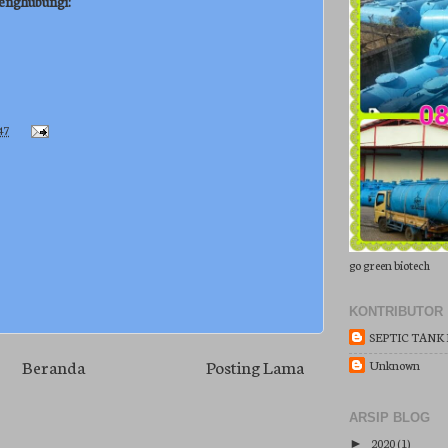
 menghubungi:
47
go green biotech
KONTRIBUTOR
SEPTIC TANK
Beranda
Posting Lama
Unknown
ARSIP BLOG
2020
(1)
►