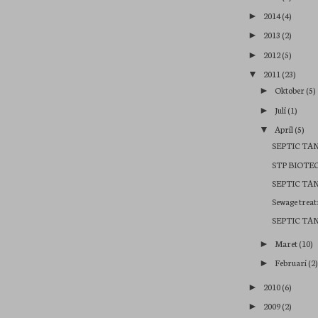
2014
(4)
►
2013
(2)
►
2012
(5)
►
2011
(23)
▼
Oktober
(5)
►
Juli
(1)
►
April
(5)
▼
SEPTIC TA
STP BIOTE
SEPTIC TA
Sewage treatm
SEPTIC TA
Maret
(10)
►
Februari
(2
►
2010
(6)
►
2009
(2)
►