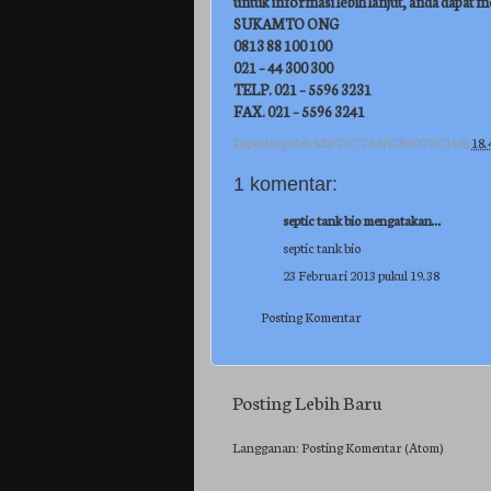
untuk informasi lebih lanjut, anda dapat
SUKAMTO ONG
0813 88 100 100
021 – 44 300 300
TELP. 021 – 5596 3231
FAX. 021 – 5596 3241
Diposting oleh
SEPTIC TANK BIOTECH
di
18.
1 komentar:
septic tank bio
mengatakan...
septic tank bio
23 Februari 2013 pukul 19.38
Posting Komentar
Posting Lebih Baru
Langganan:
Posting Komentar (Atom)