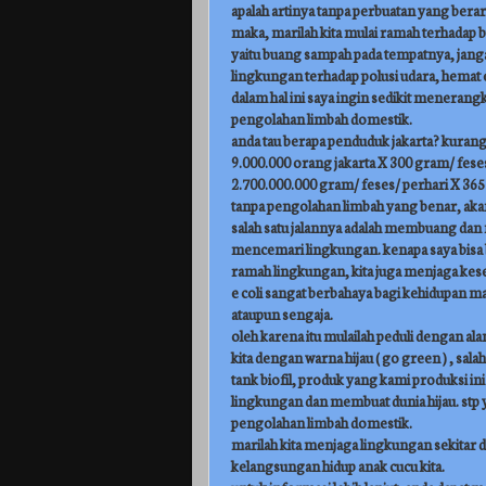
apalah artinya tanpa perbuatan yang berarti!
maka, marilah kita mulai ramah terhadap bu
yaitu buang sampah pada tempatnya, jan
lingkungan terhadap polusi udara, hemat e
dalam hal ini saya ingin sedikit menerangkan
pengolahan limbah domestik.
anda tau berapa penduduk jakarta? kurang 
9.000.000 orang jakarta X 300 gram/ feses
2.700.000.000 gram/ feses/ perhari X 365 h
tanpa pengolahan limbah yang benar, akan j
salah satu jalannya adalah membuang dan
mencemari lingkungan. kenapa saya bisa 
ramah lingkungan, kita juga menjaga keseha
e coli sangat berbahaya bagi kehidupan ma
ataupun sengaja.
oleh karena itu mulailah peduli dengan ala
kita dengan warna hijau ( go green ) , sal
tank biofil, produk yang kami produksi in
lingkungan dan membuat dunia hijau. stp ya
pengolahan limbah domestik.
marilah kita menjaga lingkungan sekitar da
kelangsungan hidup anak cucu kita.