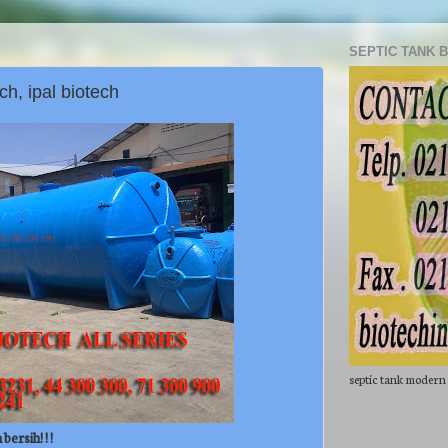
SEPTIC TANK 
h, ipal biotech
septic tank modern
ersih! ! !