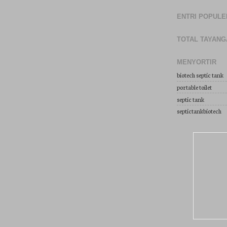
ENTRI POPULE
TOTAL TAYAN
MENYORTIR
biotech septic tank
portable toilet
septic tank
septictankbiotech