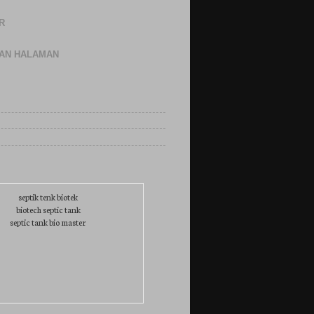
R
GAN HALAMAN
septik tenk biotek
biotech septic tank
septic tank bio master